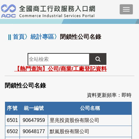
跳
Toggl
到
navig
主
:::
要
內
||
首頁
〉
統計專區
〉
閉鎖性公司名錄
容
全
站
【熱門查詢】公司/商業/工廠登記資料
檢
索
閉鎖性公司名錄
資料更新頻率：即時
序號
統一編號
公司名稱
6501
90647959
昱兆投資股份有限公司
6502
90648177
默嵐股份有限公司