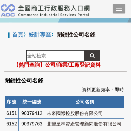
跳
Toggl
到
navig
主
:::
要
內
||
首頁
〉
統計專區
〉
閉鎖性公司名錄
容
全
站
【熱門查詢】公司/商業/工廠登記資料
檢
索
閉鎖性公司名錄
資料更新頻率：即時
序號
統一編號
公司名稱
6151
90379412
未來國際控股股份有限公司
6152
90379763
北醫皇林資產管理顧問股份有限公司