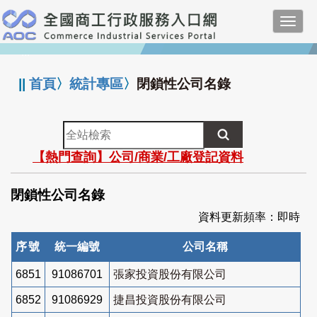
跳
Toggl
到
navig
主
:::
要
內
||
首頁
〉
統計專區
〉
閉鎖性公司名錄
容
全
站
【熱門查詢】公司/商業/工廠登記資料
檢
索
閉鎖性公司名錄
資料更新頻率：即時
序號
統一編號
公司名稱
6851
91086701
張家投資股份有限公司
6852
91086929
捷昌投資股份有限公司