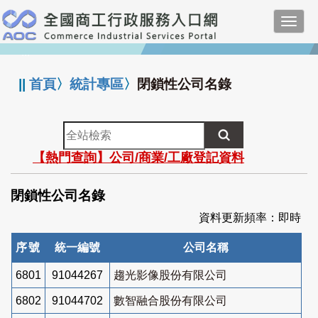
跳
Toggl
到
navig
主
:::
要
內
||
首頁
〉
統計專區
〉
閉鎖性公司名錄
容
全
站
【熱門查詢】公司/商業/工廠登記資料
檢
索
閉鎖性公司名錄
資料更新頻率：即時
序號
統一編號
公司名稱
6801
91044267
趨光影像股份有限公司
6802
91044702
數智融合股份有限公司