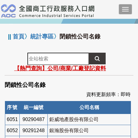
跳
Toggl
到
navig
主
:::
要
內
||
首頁
〉
統計專區
〉
閉鎖性公司名錄
容
全
站
【熱門查詢】公司/商業/工廠登記資料
檢
索
閉鎖性公司名錄
資料更新頻率：即時
序號
統一編號
公司名稱
6051
90290487
鉅威地產股份有限公司
6052
90291248
銀瀚股份有限公司