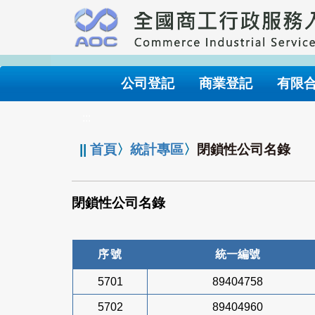
跳
到
主
要
內
公司登記
商業登記
有限
容
:::
||
首頁
〉
統計專區
〉
閉鎖性公司名錄
閉鎖性公司名錄
序號
統一編號
5701
89404758
5702
89404960