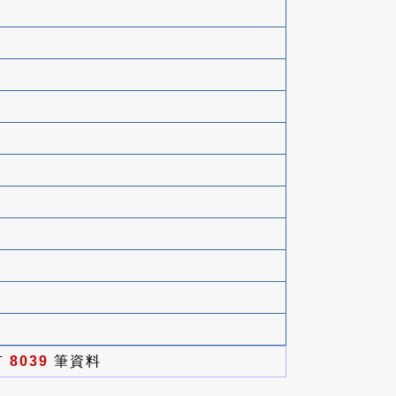
有
8039
筆資料