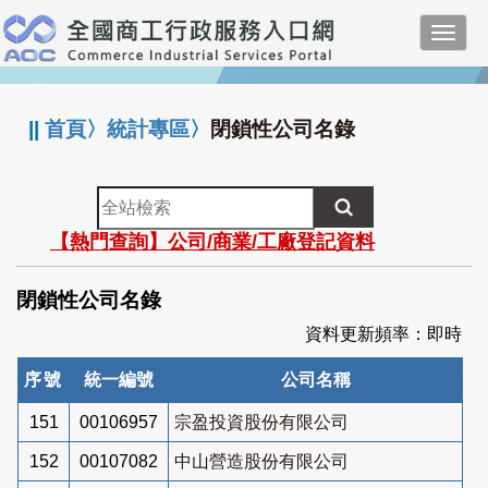
跳
Toggl
到
navig
主
:::
要
內
||
首頁
〉
統計專區
〉
閉鎖性公司名錄
容
全
站
【熱門查詢】公司/商業/工廠登記資料
檢
索
閉鎖性公司名錄
資料更新頻率：即時
序號
統一編號
公司名稱
151
00106957
宗盈投資股份有限公司
152
00107082
中山營造股份有限公司