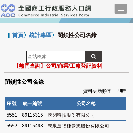
跳
Toggl
到
navig
主
:::
要
內
||
首頁
〉
統計專區
〉
閉鎖性公司名錄
容
全
站
【熱門查詢】公司/商業/工廠登記資料
檢
索
閉鎖性公司名錄
資料更新頻率：即時
序號
統一編號
公司名稱
5551
89115315
映閃科技股份有限公司
5552
89115498
未來造物種夢想股份有限公司