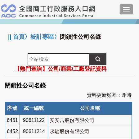
跳
Toggl
到
navig
主
:::
要
內
||
首頁
〉
統計專區
〉
閉鎖性公司名錄
容
全
站
【熱門查詢】公司/商業/工廠登記資料
檢
索
閉鎖性公司名錄
資料更新頻率：即時
序號
統一編號
公司名稱
6451
90611122
安安吉股份有限公司
6452
90611214
永馳股份有限公司