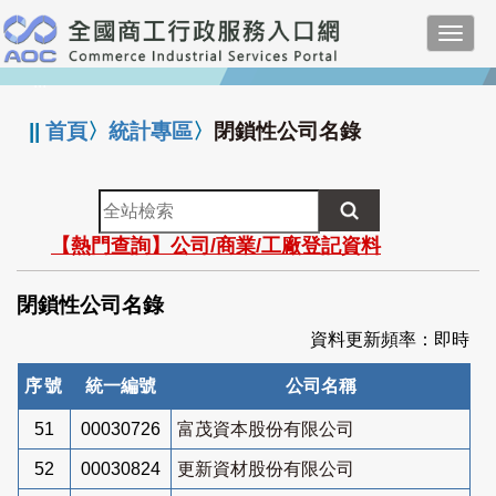
跳
Toggl
到
navig
主
:::
要
內
||
首頁
〉
統計專區
〉
閉鎖性公司名錄
容
全
站
【熱門查詢】公司/商業/工廠登記資料
檢
索
閉鎖性公司名錄
資料更新頻率：即時
序號
統一編號
公司名稱
51
00030726
富茂資本股份有限公司
52
00030824
更新資材股份有限公司