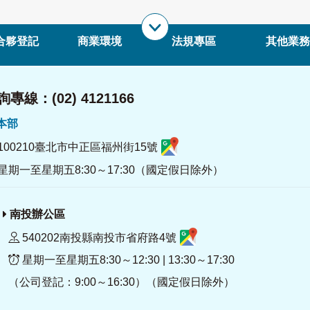
合夥登記
商業環境
法規專區
其他業務
專線：(02) 4121166
署本部
100210臺北市中正區福州街15號
星期一至星期五8:30～17:30（國定假日除外）
南投辦公區
540202南投縣南投市省府路4號
星期一至星期五8:30～12:30 | 13:30～17:30
（公司登記：9:00～16:30）（國定假日除外）