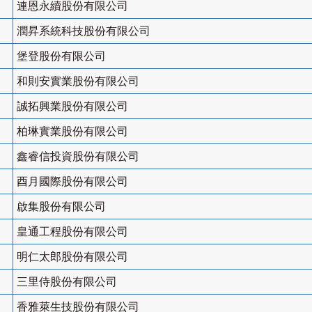
連恩永續股份有限公司
潤昇系統科技股份有限公司
堡登股份有限公司
和則安實業股份有限公司
誠拓興業股份有限公司
柏琳實業股份有限公司
鑫睿信投資股份有限公司
酉月國際股份有限公司
啟集股份有限公司
皇通工程股份有限公司
明仁太郎股份有限公司
三里侍股份有限公司
香雅萊生技股份有限公司