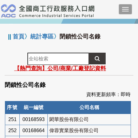
跳
Toggl
到
navig
主
:::
要
內
||
首頁
〉
統計專區
〉
閉鎖性公司名錄
容
全
站
【熱門查詢】公司/商業/工廠登記資料
檢
索
閉鎖性公司名錄
資料更新頻率：即時
序號
統一編號
公司名稱
251
00168593
閎華股份有限公司
252
00168664
偉蓉實業股份有限公司