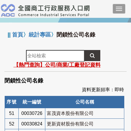
跳
Toggl
到
navig
主
:::
要
內
||
首頁
〉
統計專區
〉
閉鎖性公司名錄
容
全
站
【熱門查詢】公司/商業/工廠登記資料
檢
索
閉鎖性公司名錄
資料更新頻率：即時
序號
統一編號
公司名稱
51
00030726
富茂資本股份有限公司
52
00030824
更新資材股份有限公司