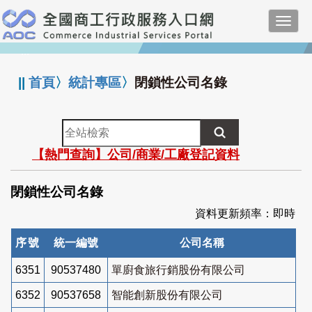
跳
Toggl
到
navig
主
:::
要
內
||
首頁
〉
統計專區
〉
閉鎖性公司名錄
容
全
站
【熱門查詢】公司/商業/工廠登記資料
檢
索
閉鎖性公司名錄
資料更新頻率：即時
序號
統一編號
公司名稱
6351
90537480
單廚食旅行銷股份有限公司
6352
90537658
智能創新股份有限公司