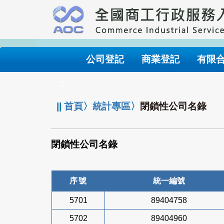
跳
到
主
要
內
公司登記
商業登記
有限
容
:::
||
首頁
〉
統計專區
〉
閉鎖性公司名錄
閉鎖性公司名錄
序號
統一編號
5701
89404758
5702
89404960