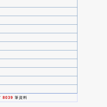
有
8039
筆資料