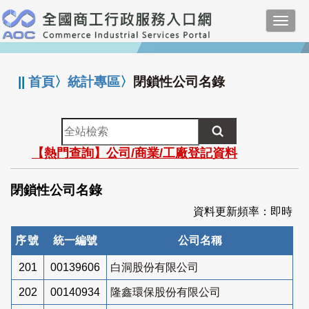
跳
Toggl
到
navig
主
:::
要
內
||
首頁
〉
統計專區
〉
閉鎖性公司名錄
容
全
站
【熱門查詢】公司/商業/工廠登記資料
檢
索
閉鎖性公司名錄
資料更新頻率：即時
序號
統一編號
公司名稱
201
00139606
白洞股份有限公司
202
00140934
隆鑫環保股份有限公司