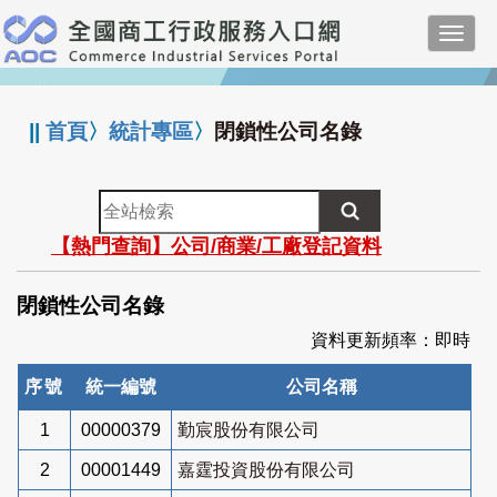
跳
Toggl
到
navig
主
:::
要
內
||
首頁
〉
統計專區
〉
閉鎖性公司名錄
容
全
站
【熱門查詢】公司/商業/工廠登記資料
檢
索
閉鎖性公司名錄
資料更新頻率：即時
序號
統一編號
公司名稱
1
00000379
勤宸股份有限公司
2
00001449
嘉霆投資股份有限公司