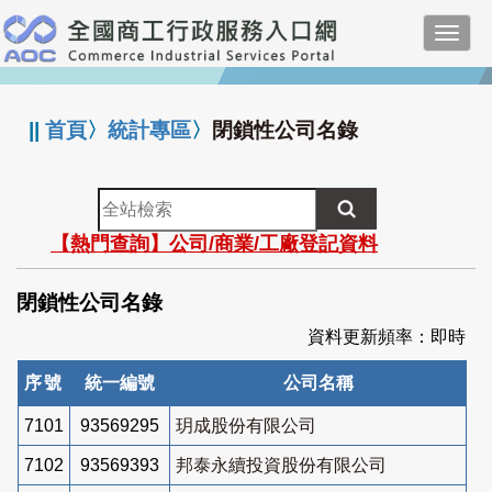
跳
Toggl
到
navig
主
:::
要
內
||
首頁
〉
統計專區
〉
閉鎖性公司名錄
容
全
站
【熱門查詢】公司/商業/工廠登記資料
檢
索
閉鎖性公司名錄
資料更新頻率：即時
序號
統一編號
公司名稱
7101
93569295
玥成股份有限公司
7102
93569393
邦泰永續投資股份有限公司