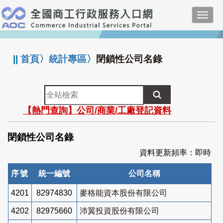
跳
Toggl
到
navig
主
:::
要
內
||
首頁
〉
統計專區
〉
閉鎖性公司名錄
容
全
站
【熱門查詢】公司/商業/工廠登記資料
檢
索
閉鎖性公司名錄
資料更新頻率：即時
序號
統一編號
公司名稱
4201
82974830
麥格能資本股份有限公司
4202
82975660
沛翼投資股份有限公司