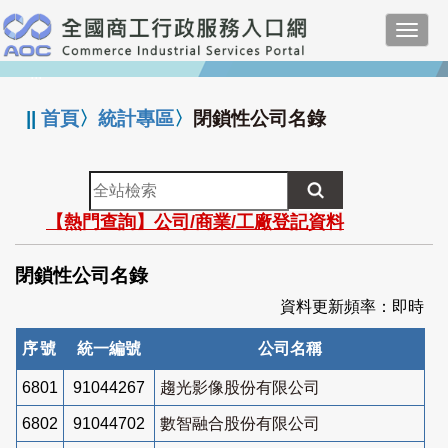
跳
Toggl
到
navig
主
:::
要
內
||
首頁
〉
統計專區
〉
閉鎖性公司名錄
容
全
站
【熱門查詢】公司/商業/工廠登記資料
檢
索
閉鎖性公司名錄
資料更新頻率：即時
序號
統一編號
公司名稱
6801
91044267
趨光影像股份有限公司
6802
91044702
數智融合股份有限公司