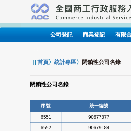
跳
到
主
要
內
公司登記
商業登記
有限
容
:::
||
首頁
〉
統計專區
〉
閉鎖性公司名錄
閉鎖性公司名錄
序號
統一編號
6551
90677377
6552
90679184