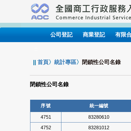
跳
到
主
要
內
公司登記
商業登記
有限
容
:::
||
首頁
〉
統計專區
〉
閉鎖性公司名錄
閉鎖性公司名錄
序號
統一編號
4751
83280610
4752
83281012