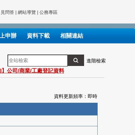
常見問答
|
網站導覽
|
公務專區
上申辦
資料下載
相關連結
全
進階檢索
站
】公司/商業/工廠登記資料
檢
索
資料更新頻率：即時