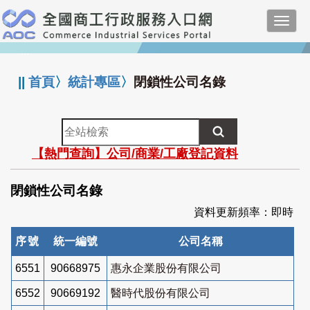
跳
Toggl
到
navig
主
:::
要
內
||
首頁
〉
統計專區
〉
閉鎖性公司名錄
容
全
站
【熱門查詢】公司/商業/工廠登記資料
檢
索
閉鎖性公司名錄
資料更新頻率：即時
序號
統一編號
公司名稱
6551
90668975
惠永企業股份有限公司
6552
90669192
醫時代股份有限公司