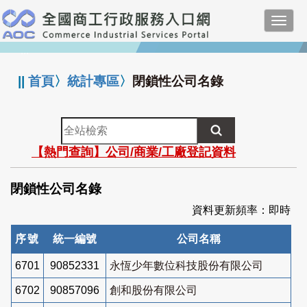
跳
Toggl
到
navig
主
:::
要
內
||
首頁
〉
統計專區
〉
閉鎖性公司名錄
容
全
站
【熱門查詢】公司/商業/工廠登記資料
檢
索
閉鎖性公司名錄
資料更新頻率：即時
序號
統一編號
公司名稱
6701
90852331
永恆少年數位科技股份有限公司
6702
90857096
創和股份有限公司