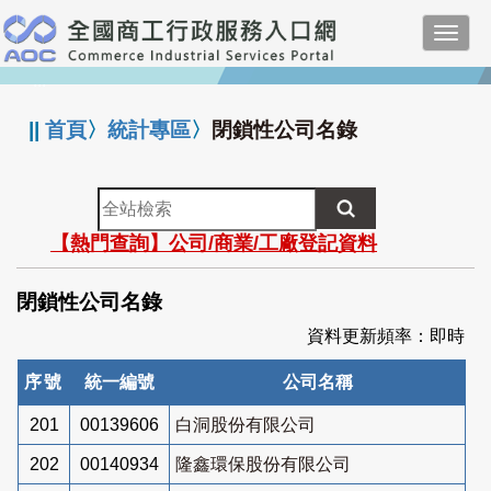
跳
Toggl
到
navig
主
:::
要
內
||
首頁
〉
統計專區
〉
閉鎖性公司名錄
容
全
站
【熱門查詢】公司/商業/工廠登記資料
檢
索
閉鎖性公司名錄
資料更新頻率：即時
序號
統一編號
公司名稱
201
00139606
白洞股份有限公司
202
00140934
隆鑫環保股份有限公司