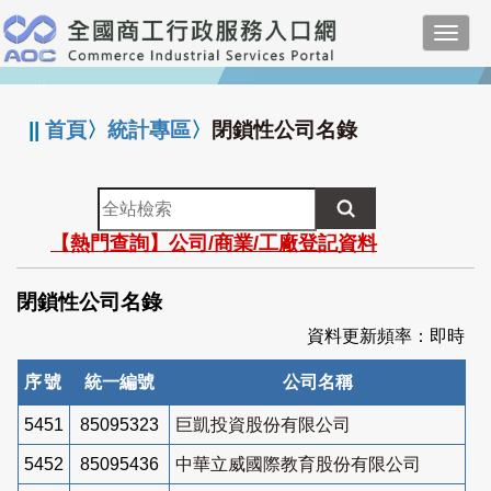
跳
Toggl
到
navig
主
:::
要
內
||
首頁
〉
統計專區
〉
閉鎖性公司名錄
容
全
站
【熱門查詢】公司/商業/工廠登記資料
檢
索
閉鎖性公司名錄
資料更新頻率：即時
序號
統一編號
公司名稱
5451
85095323
巨凱投資股份有限公司
5452
85095436
中華立威國際教育股份有限公司