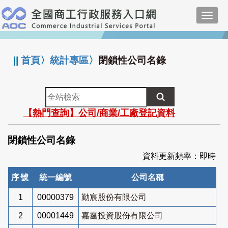
跳
Toggl
到
navig
主
:::
要
內
||
首頁
〉
統計專區
〉
閉鎖性公司名錄
容
全
站
【熱門查詢】公司/商業/工廠登記資料
檢
索
閉鎖性公司名錄
資料更新頻率：即時
序號
統一編號
公司名稱
1
00000379
勤宸股份有限公司
2
00001449
嘉霆投資股份有限公司