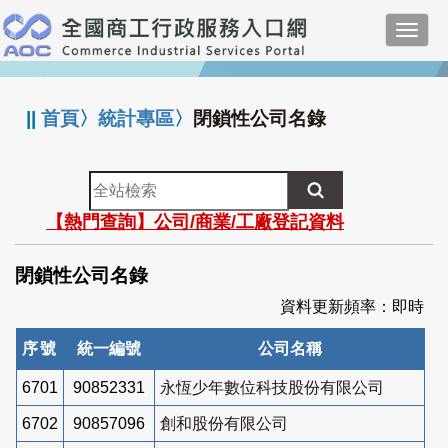
跳
Toggl
到
navig
主
:::
要
內
||
首頁
〉
統計專區
〉
閉鎖性公司名錄
容
全
站
【熱門查詢】公司/商業/工廠登記資料
檢
索
閉鎖性公司名錄
資料更新頻率：即時
序號
統一編號
公司名稱
6701
90852331
永恆少年數位科技股份有限公司
6702
90857096
創和股份有限公司