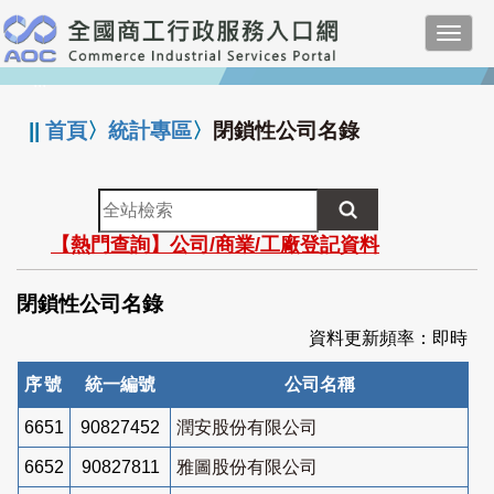
跳
Toggl
到
navig
主
:::
要
內
||
首頁
〉
統計專區
〉
閉鎖性公司名錄
容
全
站
【熱門查詢】公司/商業/工廠登記資料
檢
索
閉鎖性公司名錄
資料更新頻率：即時
序號
統一編號
公司名稱
6651
90827452
潤安股份有限公司
6652
90827811
雅圖股份有限公司