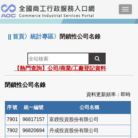
跳
Toggl
到
navig
主
:::
要
內
||
首頁
〉
統計專區
〉
閉鎖性公司名錄
容
全
站
【熱門查詢】公司/商業/工廠登記資料
檢
索
閉鎖性公司名錄
資料更新頻率：即時
序號
統一編號
公司名稱
7901
96817157
富鎪投資股份有限公司
7902
96820694
丹成投資股份有限公司