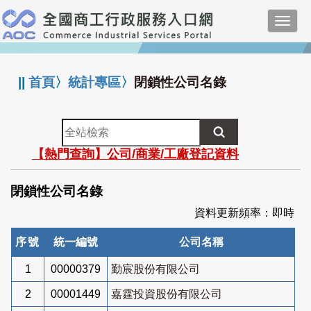
跳
Toggl
到
navig
主
:::
要
內
||
首頁
〉
統計專區
〉
閉鎖性公司名錄
容
全
站
【熱門查詢】公司/商業/工廠登記資料
檢
索
閉鎖性公司名錄
資料更新頻率：即時
序號
統一編號
公司名稱
1
00000379
勤宸股份有限公司
2
00001449
嘉霆投資股份有限公司