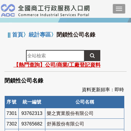
跳
Toggl
到
navig
主
:::
要
內
||
首頁
〉
統計專區
〉
閉鎖性公司名錄
容
全
站
【熱門查詢】公司/商業/工廠登記資料
檢
索
閉鎖性公司名錄
資料更新頻率：即時
序號
統一編號
公司名稱
7301
93762313
樂之實業股份有限公司
7302
93765682
舒茀股份有限公司