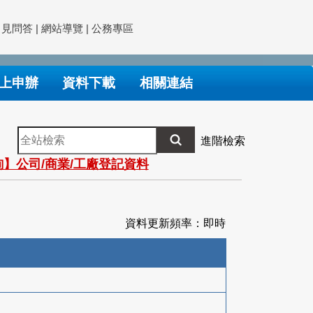
常見問答
|
網站導覽
|
公務專區
上申辦
資料下載
相關連結
全
進階檢索
站
】公司/商業/工廠登記資料
檢
索
資料更新頻率：即時