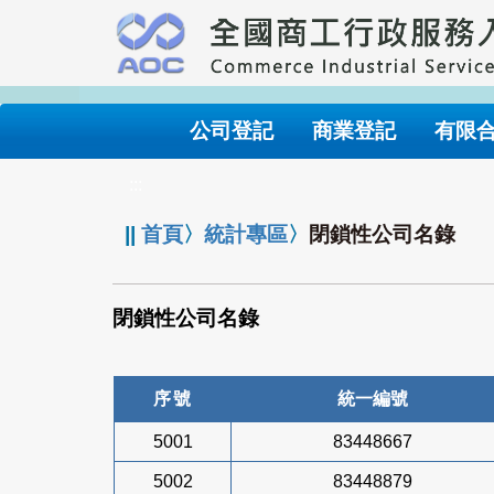
跳
到
主
要
內
公司登記
商業登記
有限
容
:::
||
首頁
〉
統計專區
〉
閉鎖性公司名錄
閉鎖性公司名錄
序號
統一編號
5001
83448667
5002
83448879