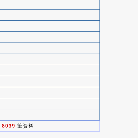
有
8039
筆資料