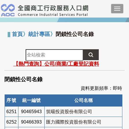
跳
Toggl
到
navig
主
:::
要
內
||
首頁
〉
統計專區
〉
閉鎖性公司名錄
容
全
站
【熱門查詢】公司/商業/工廠登記資料
檢
索
閉鎖性公司名錄
資料更新頻率：即時
序號
統一編號
公司名稱
6251
90465943
筑暘投資股份有限公司
6252
90466393
匯力國際投資股份有限公司