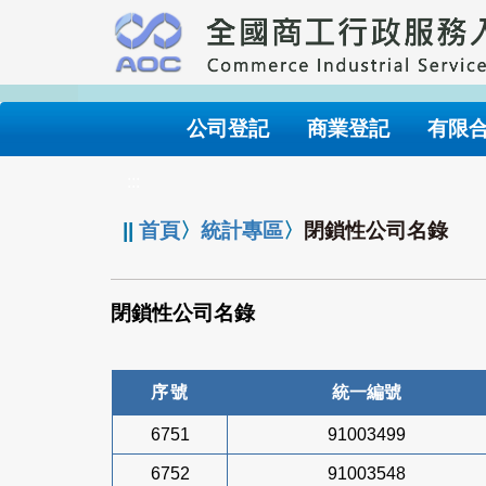
跳
到
主
要
內
公司登記
商業登記
有限
容
:::
||
首頁
〉
統計專區
〉
閉鎖性公司名錄
閉鎖性公司名錄
序號
統一編號
6751
91003499
6752
91003548