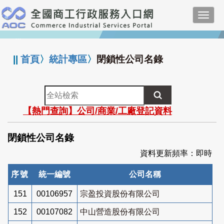
跳
Toggl
到
navig
主
:::
要
內
||
首頁
〉
統計專區
〉
閉鎖性公司名錄
容
全
站
【熱門查詢】公司/商業/工廠登記資料
檢
索
閉鎖性公司名錄
資料更新頻率：即時
序號
統一編號
公司名稱
151
00106957
宗盈投資股份有限公司
152
00107082
中山營造股份有限公司