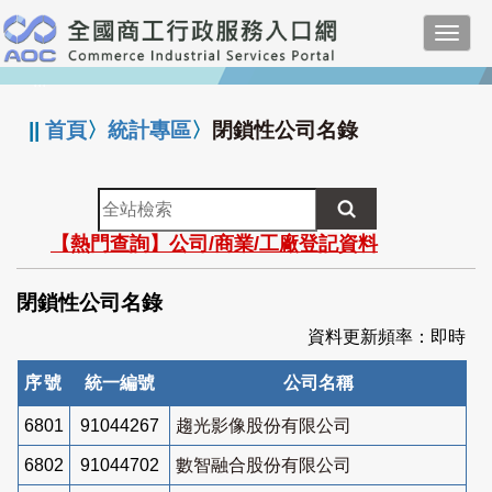
跳
Toggl
到
navig
主
:::
要
內
||
首頁
〉
統計專區
〉
閉鎖性公司名錄
容
全
站
【熱門查詢】公司/商業/工廠登記資料
檢
索
閉鎖性公司名錄
資料更新頻率：即時
序號
統一編號
公司名稱
6801
91044267
趨光影像股份有限公司
6802
91044702
數智融合股份有限公司