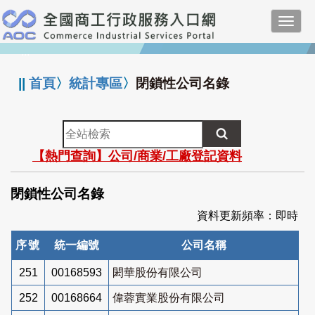
跳
Toggl
到
navig
主
:::
要
內
||
首頁
〉
統計專區
〉
閉鎖性公司名錄
容
全
站
【熱門查詢】公司/商業/工廠登記資料
檢
索
閉鎖性公司名錄
資料更新頻率：即時
序號
統一編號
公司名稱
251
00168593
閎華股份有限公司
252
00168664
偉蓉實業股份有限公司