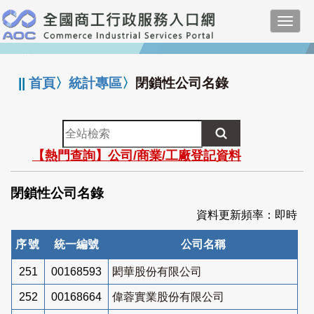
跳
Toggl
到
navig
主
:::
要
內
||
首頁
〉
統計專區
〉
閉鎖性公司名錄
容
全
站
【熱門查詢】公司/商業/工廠登記資料
檢
索
閉鎖性公司名錄
資料更新頻率：即時
序號
統一編號
公司名稱
251
00168593
閎華股份有限公司
252
00168664
偉蓉實業股份有限公司