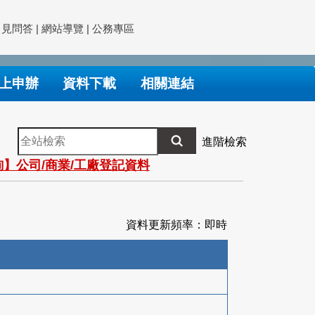
常見問答
|
網站導覽
|
公務專區
上申辦
資料下載
相關連結
全
進階檢索
站
】公司/商業/工廠登記資料
檢
索
資料更新頻率：即時