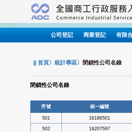
跳
到
主
要
內
公司登記
商業登記
有限
容
:::
||
首頁
〉
統計專區
〉
閉鎖性公司名錄
閉鎖性公司名錄
序號
統一編號
501
16186501
502
16207597