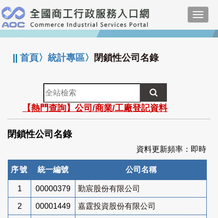
跳
Toggl
到
navig
主
:::
要
內
||
首頁
〉
統計專區
〉
閉鎖性公司名錄
容
全
站
【熱門查詢】公司/商業/工廠登記資料
檢
索
閉鎖性公司名錄
資料更新頻率：即時
序號
統一編號
公司名稱
1
00000379
勤宸股份有限公司
2
00001449
嘉霆投資股份有限公司