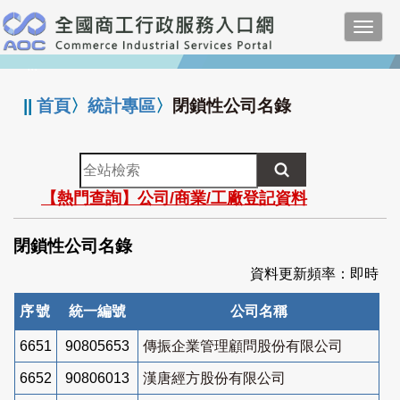
跳
Toggl
到
navig
主
:::
要
內
||
首頁
〉
統計專區
〉
閉鎖性公司名錄
容
全
站
【熱門查詢】公司/商業/工廠登記資料
檢
索
閉鎖性公司名錄
資料更新頻率：即時
序號
統一編號
公司名稱
6651
90805653
傳振企業管理顧問股份有限公司
6652
90806013
漢唐經方股份有限公司