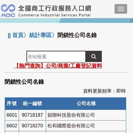
跳
Toggl
到
navig
主
:::
要
內
||
首頁
〉
統計專區
〉
閉鎖性公司名錄
容
全
站
【熱門查詢】公司/商業/工廠登記資料
檢
索
閉鎖性公司名錄
資料更新頻率：即時
序號
統一編號
公司名稱
6601
90718187
穎聯科技股份有限公司
6602
90718270
松和國際股份有限公司