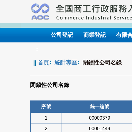
跳
到
主
要
內
公司登記
商業登記
有限
容
:::
||
首頁
〉
統計專區
〉
閉鎖性公司名錄
閉鎖性公司名錄
序號
統一編號
1
00000379
2
00001449