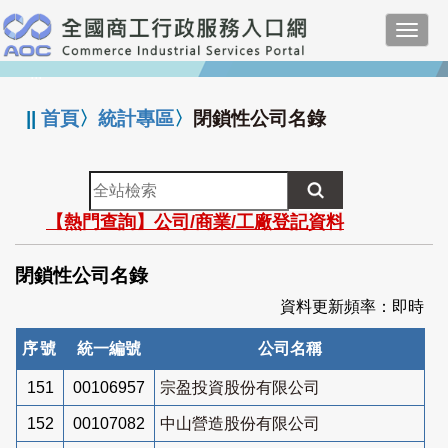
跳
Toggl
到
navig
主
:::
要
內
||
首頁
〉
統計專區
〉
閉鎖性公司名錄
容
全
站
【熱門查詢】公司/商業/工廠登記資料
檢
索
閉鎖性公司名錄
資料更新頻率：即時
序號
統一編號
公司名稱
151
00106957
宗盈投資股份有限公司
152
00107082
中山營造股份有限公司