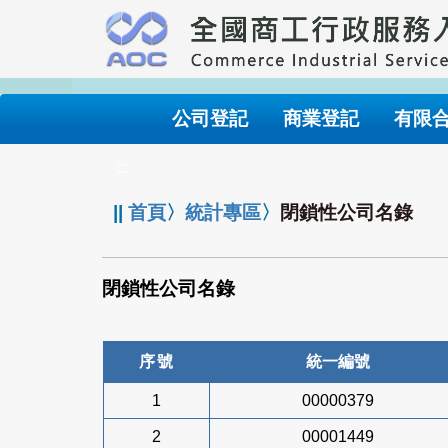
跳
到
主
要
內
公司登記
商業登記
有限
容
:::
||
首頁
〉
統計專區
〉
閉鎖性公司名錄
閉鎖性公司名錄
序號
統一編號
1
00000379
2
00001449