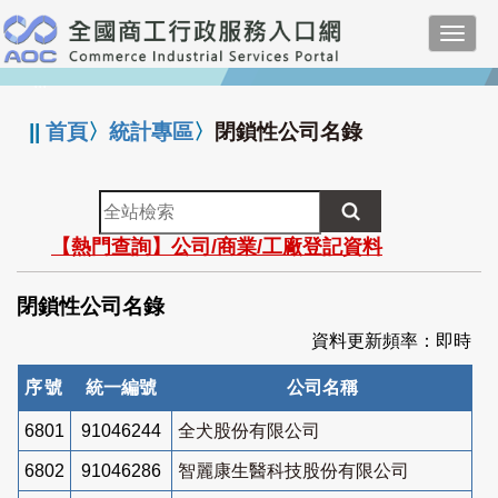
跳
Toggl
到
navig
主
:::
要
內
||
首頁
〉
統計專區
〉
閉鎖性公司名錄
容
全
站
【熱門查詢】公司/商業/工廠登記資料
檢
索
閉鎖性公司名錄
資料更新頻率：即時
序號
統一編號
公司名稱
6801
91046244
全犬股份有限公司
6802
91046286
智麗康生醫科技股份有限公司