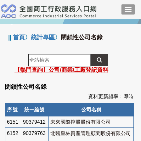
跳
Toggl
到
navig
主
:::
要
內
||
首頁
〉
統計專區
〉
閉鎖性公司名錄
容
全
站
【熱門查詢】公司/商業/工廠登記資料
檢
索
閉鎖性公司名錄
資料更新頻率：即時
序號
統一編號
公司名稱
6151
90379412
未來國際控股股份有限公司
6152
90379763
北醫皇林資產管理顧問股份有限公司