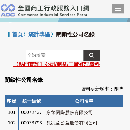
跳
Toggl
到
navig
主
:::
要
內
||
首頁
〉
統計專區
〉
閉鎖性公司名錄
容
全
站
【熱門查詢】公司/商業/工廠登記資料
檢
索
閉鎖性公司名錄
資料更新頻率：即時
序號
統一編號
公司名稱
101
00072437
康擎國際股份有限公司
102
00073793
昆兆益公益股份有限公司