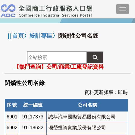
跳
Toggl
到
navig
主
:::
要
內
||
首頁
〉
統計專區
〉
閉鎖性公司名錄
容
全
站
【熱門查詢】公司/商業/工廠登記資料
檢
索
閉鎖性公司名錄
資料更新頻率：即時
序號
統一編號
公司名稱
6901
91117373
誠恭汽車國際貿易股份有限公司
6902
91118632
瓅瑩投資實業股份有限公司